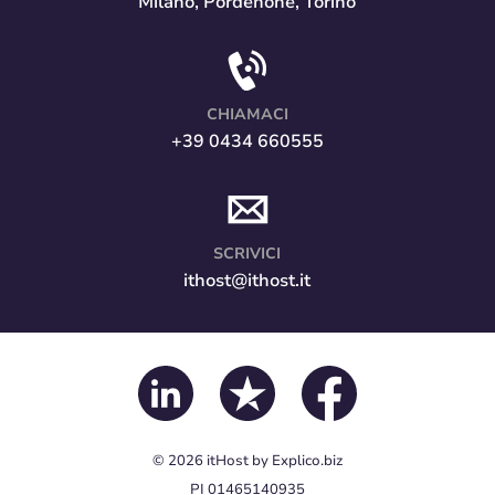
Milano, Pordenone, Torino
CHIAMACI
+39 0434 660555
SCRIVICI
ithost@ithost.it
© 2026
itHost
by
Explico.biz
PI 01465140935