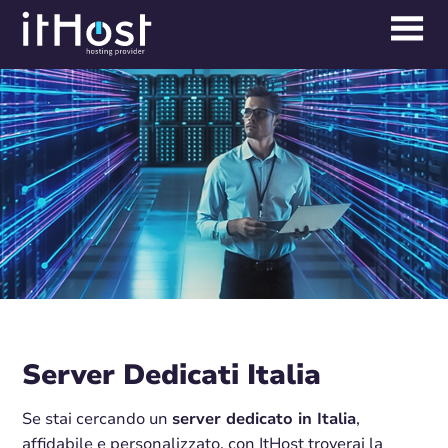
Server Dedicati Italia
Se stai cercando un
server dedicato in Italia
,
affidabile e personalizzato, con ItHost troverai la